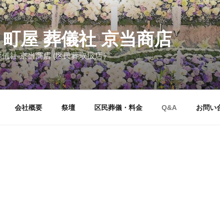
 町屋 葬儀社 京当商店
葬儀社 京当商店 (区民葬取扱店）
会社概要
祭壇
区民葬儀・料金
Q&A
お問い