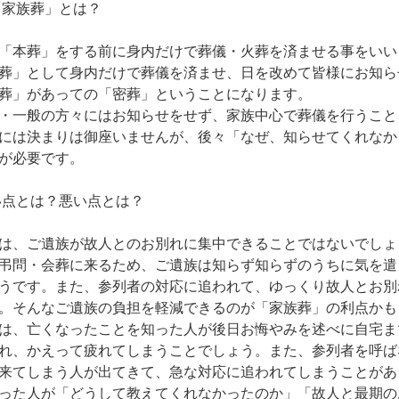
「家族葬」とは？
「本葬」をする前に身内だけで葬儀・火葬を済ませる事をいい
葬」として身内だけで葬儀を済ませ、日を改めて皆様にお知ら
葬」があっての「密葬」ということになります。
・一般の方々にはお知らせをせず、家族中心で葬儀を行うこと
には決まりは御座いませんが、後々「なぜ、知らせてくれなか
が必要です。
良い点とは？悪い点とは？
は、ご遺族が故人とのお別れに集中できることではないでしょ
弔問・会葬に来るため、ご遺族は知らず知らずのうちに気を遣
うです。また、参列者の対応に追われて、ゆっくり故人とお別
。そんなご遺族の負担を軽減できるのが「家族葬」の利点かも
は、亡くなったことを知った人が後日お悔やみを述べに自宅ま
れ、かえって疲れてしまうことでしょう。また、参列者を呼ば
来てしまう人が出てきて、急な対応に追われてしまうことがあ
った人が「どうして教えてくれなかったのか」「故人と最期の