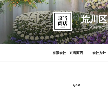
コ
ン
テ
荒川区
ン
ツ
荒川区 町屋の
へ
ス
キ
ッ
有限会社 京当商店
会社方針
プ
Q&A