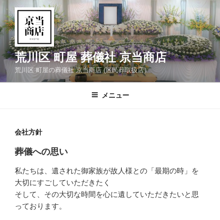
コ
ン
テ
ン
ツ
荒川区 町屋 葬儀社 京当商店
へ
荒川区 町屋の葬儀社 京当商店 (区民葬取扱店）
ス
キ
メニュー
ッ
プ
会社方針
葬儀への思い
私たちは、遺された御家族が故人様との「最期の時」を
大切にすごしていただきたく
そして、その大切な時間を心に遺していただきたいと思
っております。